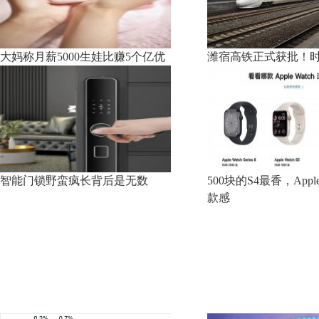
大妈称月薪5000生娃比赚5个亿优
潍宿高铁正式获批！时
智能门锁野蛮疯长背后是无数
500块的S4最香，Apple
款感