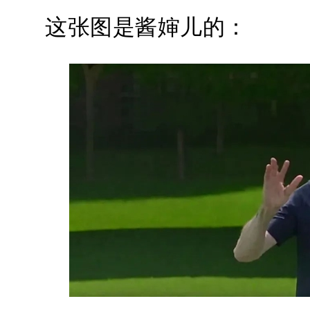
这张图是酱婶儿的：