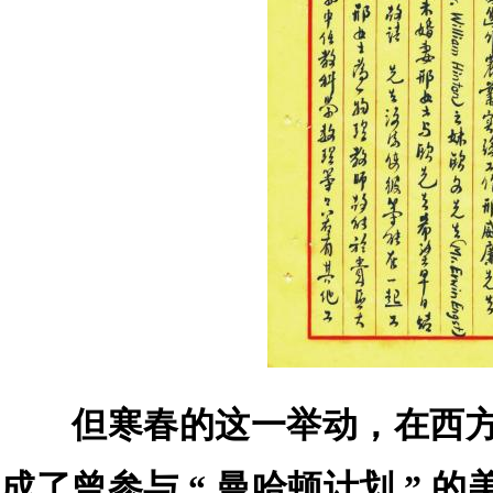
但寒春的这一举动，在西
成了曾参与 “ 曼哈顿计划 ” 