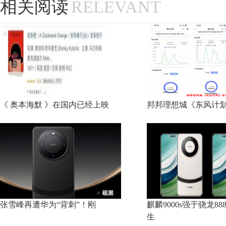
相关阅读
RELEVANT
《 奥本海默 》在国内已经上映
邦邦理想城《东风计划
张雪峰再遭华为“背刺”！刚
麒麟9000s强于骁龙8
生