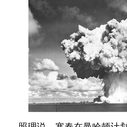
照理说，寒春在曼哈顿计划