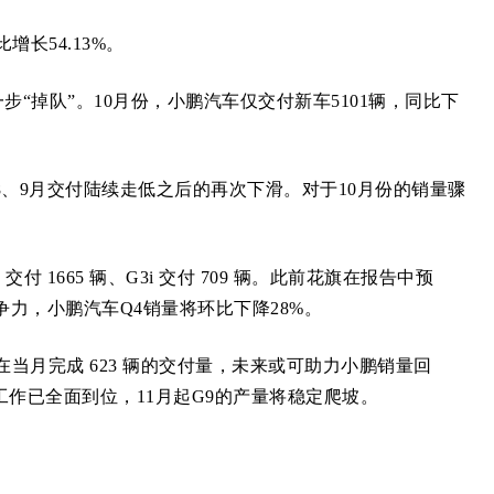
增长54.13%。
掉队”。10月份，小鹏汽车仅交付新车5101辆，同比下
、9月交付陆续走低之后的再次下滑。对于10月份的销量骤
付 1665 辆、G3i 交付 709 辆。此前花旗在报告中预
争力，小鹏汽车Q4销量将环比下降28%。
并在当月完成 623 辆的交付量，未来或可助力小鹏销量回
作已全面到位，11月起G9的产量将稳定爬坡。