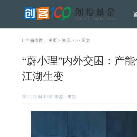
当前位置：
主页
>
资讯
> >> 正文
“蔚小理”内外交困：产
江湖生变
2022-11-04 10:53 来源：未知