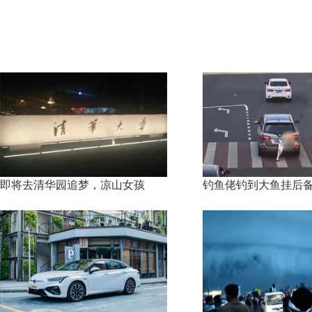
即将去清华园追梦，凉山女孩
钓鱼佬钓到大鱼挂后