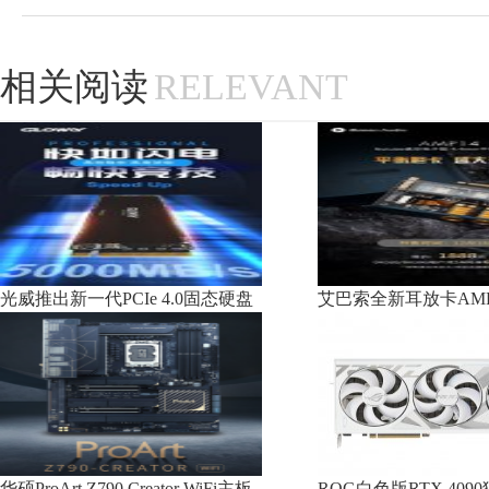
相关阅读
RELEVANT
光威推出新一代PCIe 4.0固态硬盘
艾巴索全新耳放卡AMP
华硕ProArt Z790 Creator WiFi主板
ROG白色版RTX 40