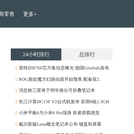
商零售
更多+
24小时排行
总排行
英特尔B760芯片集信息曝光 德国Geizhals发布
ROG新款魔方幻路由器开始预售 配备双2.
消息称三星将于明年推出可折叠笔记本
长江计算DC13F V2台式机发布 采用8核2.3GH
小米平板6与小米6 Pro现身 前者搭载骁龙
戴尔新版Luna概念笔记本公布 键盘和屏幕