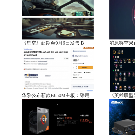
《星空》延期至9月6日发售 B
消息称苹果
华擎公布新款B650M主板：采用
《英雄联盟》