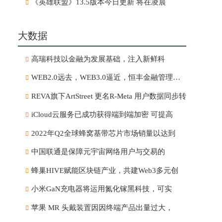
《英雄联盟》13.5版本今日更新 将在凌晨
大数据
高瑞科技以金融为发展基础，注入新鲜科
WEB2.0远去，WEB3.0逼近，恒丰金融管理有限
REVA旗下ArtStreet 更名R-Meta 用户数据同步转
iCloud云服务已成功获得端到端加密 可提高
2022年Q2全球蜂窝基带芯片市场销量以达到
中国联通是保障元宇宙网络用户与交易的
蜂巢HIVE赋能区块链产业，共建Web3多元创
小米GaN充电器将运用氮化镓黑科技，可实
苹果 MR 头戴装置因因终端产品出量过大，