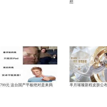
想
799元 这台国产平板绝对是来捣
芈月璀璨新程皮肤公