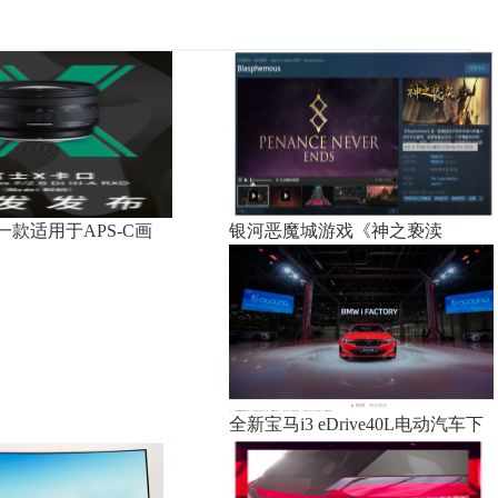
款适用于APS-C画
银河恶魔城游戏《神之亵渎
全新宝马i3 eDrive40L电动汽车下