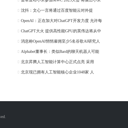
雷军宣布小米参加MWC 2023大会 将展出小米
沈抖：文心一言将通过百度智能云对外提
OpenAI：正在加大对ChatGPT开发力度 允许每
ChatGPT大火 提供高性能GPU的英伟达将从中
消息称OpenAI悄悄雇佣至少5名谷歌AI研究人
Alphabet董事长：类似Bard的聊天机器人可能
北京昇腾人工智能计算中心正式点亮 采用
北京现已拥有人工智能核心企业1048家 人
ed.