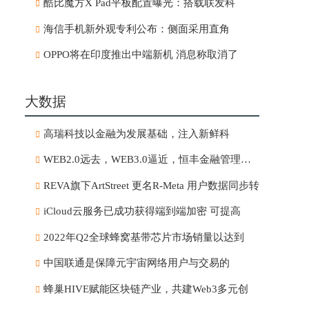
酷比魔方X Pad平板配置曝光：搭载联发科
海信手机新外观专利公布：侧面采用直角
OPPO将在印度推出中端新机 消息称取消了
大数据
高瑞科技以金融为发展基础，注入新鲜科
WEB2.0远去，WEB3.0逼近，恒丰金融管理有限
REVA旗下ArtStreet 更名R-Meta 用户数据同步转
iCloud云服务已成功获得端到端加密 可提高
2022年Q2全球蜂窝基带芯片市场销量以达到
中国联通是保障元宇宙网络用户与交易的
蜂巢HIVE赋能区块链产业，共建Web3多元创