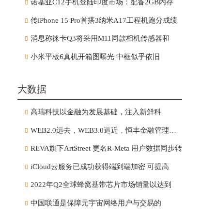
诺基亚C12手机登陆印度市场：配备2GB内存
传iPhone 15 Pro首搭3纳米A17工程机跑分成绩
消息称徕卡Q3将采用M11同款相机传感器和
小米平板6真机开箱图曝光 中框似乎依旧
大数据
高瑞科技以金融为发展基础，注入新鲜科
WEB2.0远去，WEB3.0逼近，恒丰金融管理有限
REVA旗下ArtStreet 更名R-Meta 用户数据同步转
iCloud云服务已成功获得端到端加密 可提高
2022年Q2全球蜂窝基带芯片市场销量以达到
中国联通是保障元宇宙网络用户与交易的