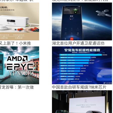
又上新了！小米推
湖北首位用户开通卫星通话功
n6霄龙首曝：第一次做
中国首款自研车规级7纳米芯片