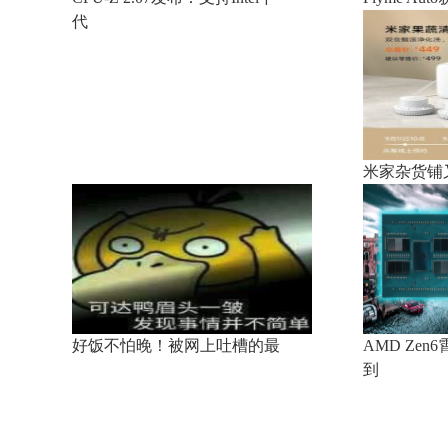
代
米家杂货铺
好饭不怕晚！被网上吐槽的最
AMD Ze
到