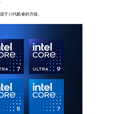
板。
于13代酷睿的升级。