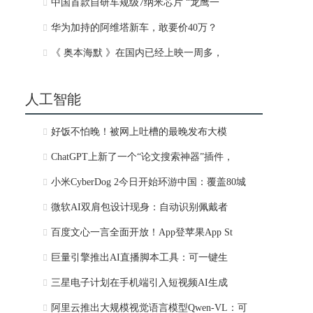
中国首款自研车规级7纳米芯片 “龙鹰一
华为加持的阿维塔新车，敢要价40万？
《 奥本海默 》在国内已经上映一周多，
人工智能
好饭不怕晚！被网上吐槽的最晚发布大模
ChatGPT上新了一个“论文搜索神器”插件，
小米CyberDog 2今日开始环游中国：覆盖80城
微软AI双肩包设计现身：自动识别佩戴者
百度文心一言全面开放！App登苹果App St
巨量引擎推出AI直播脚本工具：可一键生
三星电子计划在手机端引入短视频AI生成
阿里云推出大规模视觉语言模型Qwen-VL：可