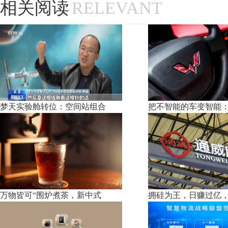
相关阅读
RELEVANT
梦天实验舱转位：空间站组合
把不智能的车变智能
万物皆可“围炉煮茶，新中式
拥硅为王，日赚过亿