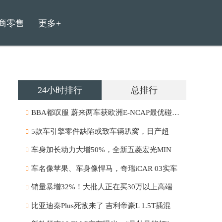
商零售
更多+
24小时排行
总排行
BBA都叹服 蔚来两车获欧洲E-NCAP最优碰撞成
5款车引擎零件缺陷或致车辆趴窝，日产超
车身加长动力大增50%，全新五菱宏光MIN
车名像苹果、车身像悍马，奇瑞iCAR 03实车
销量暴增32%！大批人正在买30万以上高端
比亚迪秦Plus死敌来了 吉利帝豪L 1.5T插混