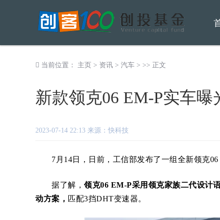
当前位置：
主页
>
资讯
>
汽车
> >> 正文
新款领克06 EM-P实车
2023-07-14 22:13 来源：快科技
7月14日，日前，工信部发布了一组全新领克06 
据了解，
领克06 EM-P采用领克家族二代设计
动方案，
匹配3挡DHT变速器。