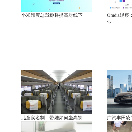
小米印度总裁称将提高对线下
Omdia观
业
儿童实名制、带娃如何坐高铁
广汽丰田凌