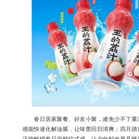
春日居家聚餐、好友小聚，难免少不了重油
感能快速化解油腻，让味蕾回归清爽；四月踏
还能解锁春日尝鲜仪式感，让户外时光更具惬