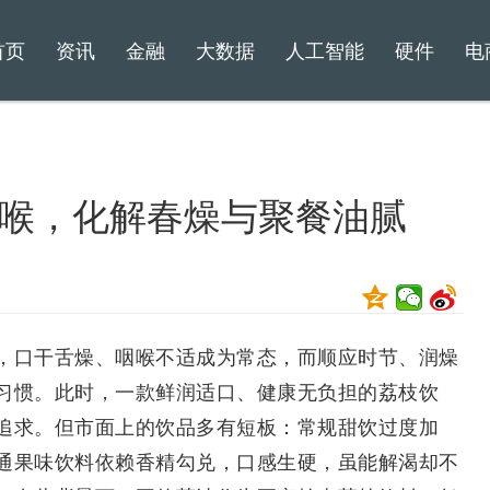
首页
资讯
金融
大数据
人工智能
硬件
电
喉，化解春燥与聚餐油腻
口干舌燥、咽喉不适成为常态，而顺应时节、润燥
习惯。此时，一款鲜润适口、健康无负担的荔枝饮
追求。但市面上的饮品多有短板：常规甜饮过度加
通果味饮料依赖香精勾兑，口感生硬，虽能解渴却不