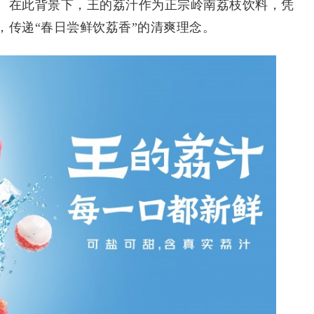
。在此背景下，王的荔汁作为正宗岭南荔枝饮料，凭
，传递“春日尝鲜饮荔香”的清爽理念。