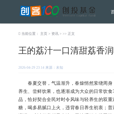
当前位置：
主页
>
资讯
> >> 正文
王的荔汁一口清甜荔香润
2026-04-29 23:14 来源：未知
春夏交替，气温渐升，春燥悄然萦绕周身，
养生、尝鲜饮果，也逐渐成为大众的日常饮食
品，恰好契合全民对时令风味与轻养生的双重
糖，喝多易腻口上火，违背春日养生初衷；普