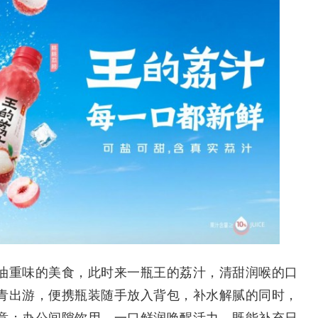
重味的美食，此时来一瓶王的荔汁，清甜润喉的口
青出游，便携瓶装随手放入背包，补水解腻的同时，
意；办公间隙饮用，一口鲜润唤醒活力，既能补充日