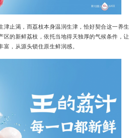
津止渴，而荔枝本身温润生津，恰好契合这一养生
产区的新鲜荔枝，依托当地得天独厚的气候条件，让
丰富，从源头锁住原生鲜润感。