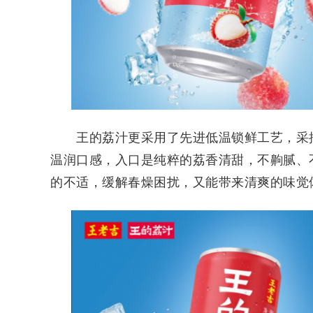
王的荔汁更采用了先进低温锁鲜工艺，采摘
温润口感，入口是纯粹的荔香清甜，不齁腻、
的不适，缓解春燥困扰，又能带来清爽的味觉