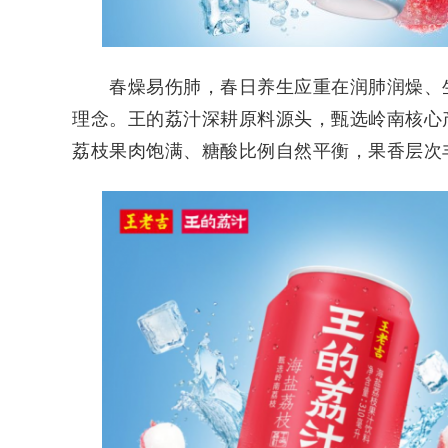
春燥易伤肺，春日养生应重在润肺润燥、生
理念。王的荔汁深耕原料源头，甄选岭南核心
荔枝果肉饱满、糖酸比例自然平衡，果香层次