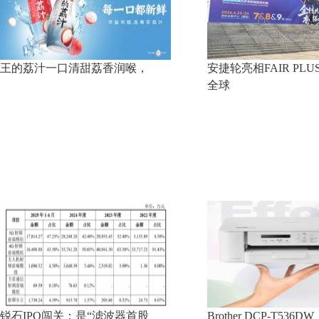
王的荔汁一口清甜荔香润喉，
安捷轮亮相FAIR PLUS
全球
锐石IPO闯关：是“滤波器首股
Brother DCP-T53